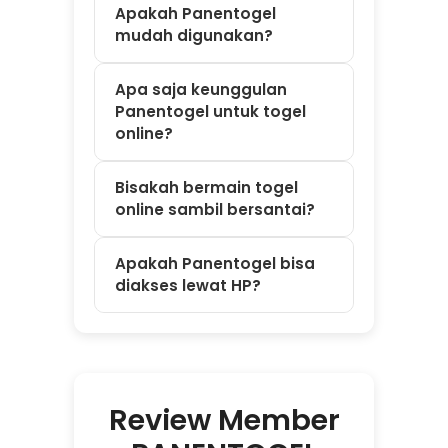
Apakah Panentogel
mudah digunakan?
Apa saja keunggulan
Panentogel untuk togel
online?
Bisakah bermain togel
online sambil bersantai?
Apakah Panentogel bisa
diakses lewat HP?
Review Member