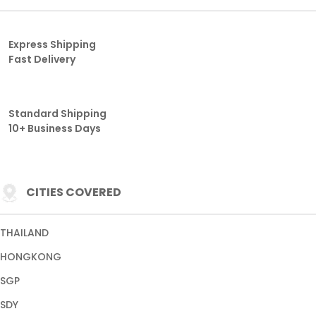
Express Shipping
Fast Delivery
Standard Shipping
10+ Business Days
CITIES COVERED
THAILAND
HONGKONG
SGP
SDY