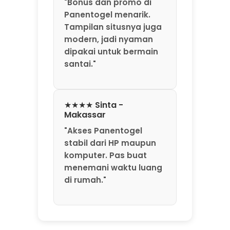
"Bonus dan promo di
Panentogel menarik.
Tampilan situsnya juga
modern, jadi nyaman
dipakai untuk bermain
🍀
santai."
★★★★ Sinta -
Makassar
"Akses Panentogel
stabil dari HP maupun
komputer. Pas buat
menemani waktu luang
di rumah."