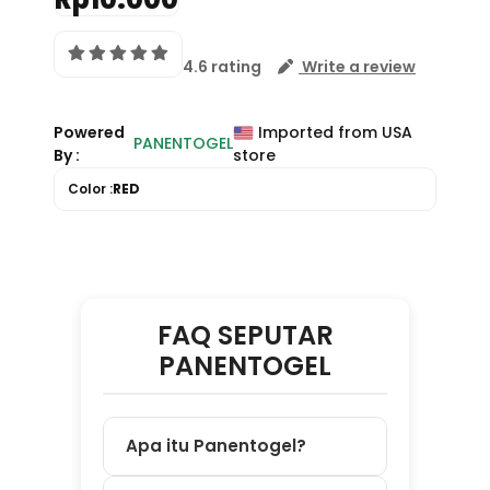
4.6 rating
Write a review
Powered
Imported from USA
PANENTOGEL
By :
store
Color :
RED
FAQ SEPUTAR
PANENTOGEL
Apa itu Panentogel?