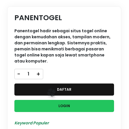
PANENTOGEL
Panentogel hadir sebagai situs togel online
dengan kemudahan akses, tampilan modern,
dan permainan lengkap. Sistemnya praktis,
pemain bisa menikmati berbagai pasaran
🍀
togel online kapan saja lewat smartphone
atau komputer.
-
+
🍀
DAFTAR
LOGIN
Keyword Populer