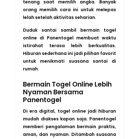
tenang saat memilih angka. Banyak
orang memilih cara ini untuk melepas
lelah setelah aktivitas seharian.
Duduk santai sambil bermain togel
online di Panentogel membuat waktu
istirahat terasa lebih berkualitas.
Hiburan sederhana ini jadi pilihan favorit
untuk menikmati suasana santai di
rumah.
Bermain Togel Online Lebih
Nyaman Bersama
Panentogel
Di era digital, togel online jadi hiburan
mudah diakses kapan saja. Panentogel
memberi pengalaman bermain praktis,
aman, dan nyaman. Ditambah suasana