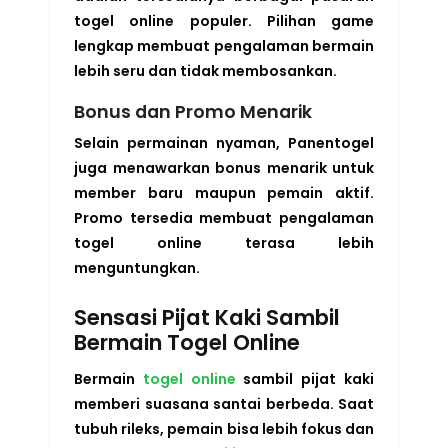
togel online populer. Pilihan game
lengkap membuat pengalaman bermain
lebih seru dan tidak membosankan.
Bonus dan Promo Menarik
Selain permainan nyaman, Panentogel
juga menawarkan bonus menarik untuk
member baru maupun pemain aktif.
Promo tersedia membuat pengalaman
togel online terasa lebih
menguntungkan.
Sensasi Pijat Kaki Sambil
Bermain Togel Online
Bermain
togel online
sambil pijat kaki
memberi suasana santai berbeda. Saat
tubuh rileks, pemain bisa lebih fokus dan